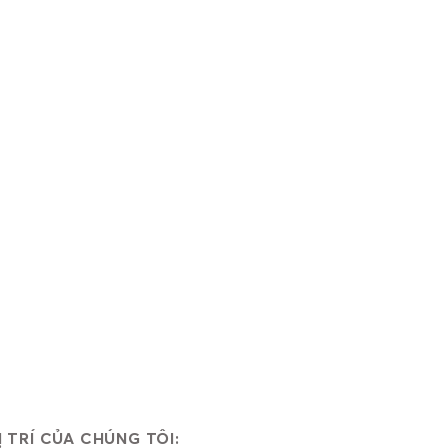
O HÀNG ĐẦU
 tại Việt Nam, Với khẩu hiệu: "Sáng
 thức thực hiện nhằm giúp các doanh
tiến lên mạnh mẽ về phía trước...
Ị TRÍ CỦA CHÚNG TÔI: