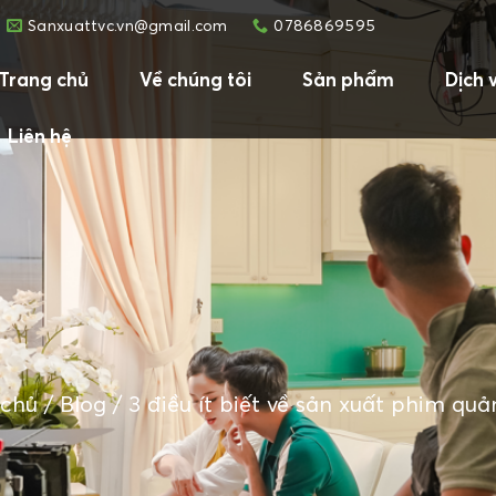
Sanxuattvc.vn@gmail.com
0786869595
Trang chủ
Về chúng tôi
Sản phẩm
Dịch 
Liên hệ
 chủ
/
Blog
/
3 điều ít biết về sản xuất phim qu