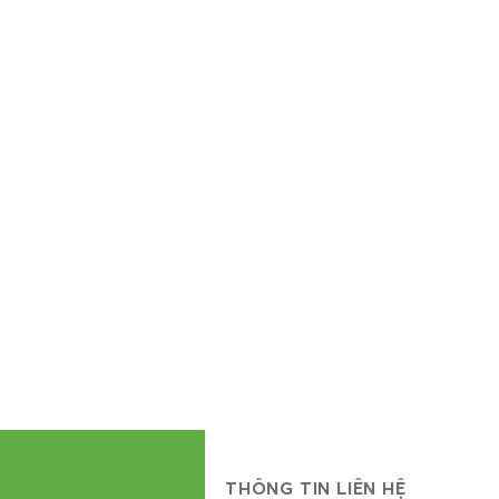
CÔNG TY S
SANXUATTTVC là Công ty sản xuất ph
tạo không ngừng", chúng tôi đã nỗ 
nghiệp - khách hàng mục tiêu của
THÔNG TIN LIÊN HỆ