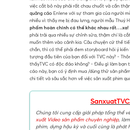
việc cắt bỏ này phải rất chau chuốt và cẩn thận
quảng cáo
Enlene với sự tham gia của người mẫ
nhiều vì: thấy mẹ bị đau lưng, người mẫu Thuý 
phẩm hoàn chỉnh có thể khác nhau rất….xa!
phải trải qua nhiều sự chỉnh sửa, thậm chí là c
muốn thêm vào cảnh kia. Câu chuyện cứ thế tiế
chắn, thì có thể phải đem storyboard hỏi ý kiến
tượng đầu tiên của bạn đối với TVC này? - Thôn
thấyTVC có độc đáo không? - Điều gì làm bạn t
cáo này, bạn có ý định mua /dùng thử sản phẩm 
chi tiết và sâu sắc hơn về việc sản xuất phim q
SanxuatTVC
Chúng tôi cung cấp giải pháp tổng thể v
xuất Video sản phẩm chuyên nghiệp
, làm
phim, dựng hậu kỳ và cuối cùng là phát 