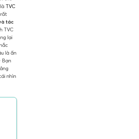
 là
TVC
 rất
và tác
nh TVC
ng lại
chắc
âu là ấn
- Bạn
uảng
cái nhìn