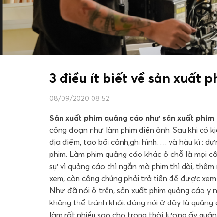
3 điều ít biết về sản xuất
08/09/2020 08:52
Sản xuất phim quảng cáo như sản xuất phim
công đoạn như làm phim điện ảnh. Sau khi có kịch
địa điểm, tạo bối cảnh,ghi hình…. và hậu kì : d
phim. Làm phim quảng cáo khác ở chỗ là mọi cô
sự vì quảng cáo thì ngắn mà phim thì dài, thêm
xem, còn công chúng phải trả tiền để được xem
Như đã nói ở trên, sản xuất phim quảng cáo y nh
không thể tránh khỏi, đáng nói ở đây là quảng 
làm rất nhiều sao cho trong thời lượng ấy quả