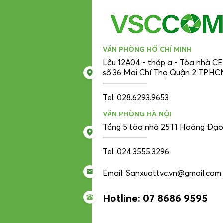
VĂN PHÒNG HỒ CHÍ MINH
Lầu 12A04 - tháp a - Tòa nhà 
số 36 Mai Chí Thọ Quận 2 TP.H
Tel: 028.6293.9653
VĂN PHÒNG HÀ NỘI
Tầng 5 tòa nhà 25T1 Hoàng Đạo
Tel: 024.3555.3296
Email: Sanxuattvc.vn@gmail.com
Hotline: 07 8686 9595