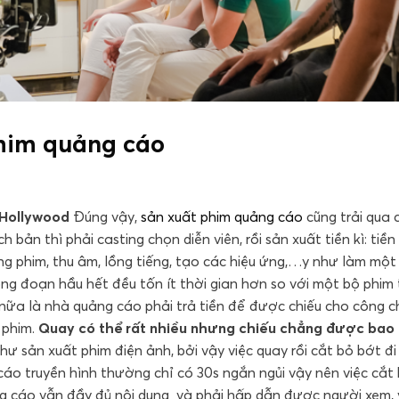
 phim quảng cáo
 Hollywood
Đúng vậy,
sản xuất phim quảng cáo
cũng trải qua 
 bản thì phải casting chọn diễn viên, rồi sản xuất tiền kì: tiền
ựng phim, thu âm, lồng tiếng, tạo các hiệu ứng,…y như làm một
ng đoạn hầu hết đều tốn ít thời gian hơn so với một bộ phim
 nữa là nhà quảng cáo phải trả tiền để được chiếu cho công 
 phim.
Quay có thể rất nhiều nhưng chiếu chẳng được bao 
ư sản xuất phim điện ảnh, bởi vậy việc quay rồi cắt bỏ bớt đi
cáo truyền hình thường chỉ có 30s ngắn ngủi vậy nên việc cắt
ng cáo vẫn đầy đủ nội dung và phải hấp dẫn được người xem, 