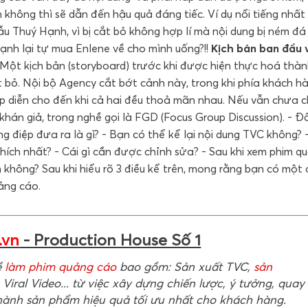
 không thì sẽ dẫn đến hậu quả đáng tiếc. Ví dụ nổi tiếng nhất
u Thuý Hạnh, vì bị cắt bỏ không hợp lí mà nội dung bị ném đá
Hạnh lại tự mua Enlene về cho mình uống?!!
Kịch bản ban đầu 
Một kịch bản (storyboard) trước khi được hiện thực hoá thà
ắt bỏ. Nội bộ Agency cắt bớt cảnh này, trong khi phía khách hà
p diễn cho đến khi cả hai đều thoả mãn nhau. Nếu vẫn chưa 
 khán giả, trong nghề gọi là FGD (Focus Group Discussion). - Đ
g điệp đưa ra là gì? - Bạn có thể kể lại nội dung TVC không? 
hích nhất? - Cái gì cần được chỉnh sửa? - Sau khi xem phim q
không? Sau khi hiểu rõ 3 điều kể trên, mong rằng bạn có một 
uảng cáo.
.vn
- Production House Số 1
ề
làm phim quảng cáo
bao gồm: Sản xuất TVC,
sản
 Viral Video... từ việc xây dựng chiến lược, ý tưởng, quay
hành sản phẩm hiệu quả tối ưu nhất cho khách hàng.