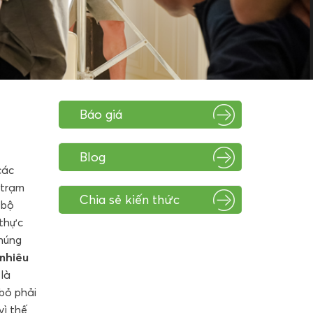
Báo giá
Blog
các
 trạm
Chia sẻ kiến thức
 bộ
 thực
chúng
nhiêu
 là
 bỏ phải
vì thế