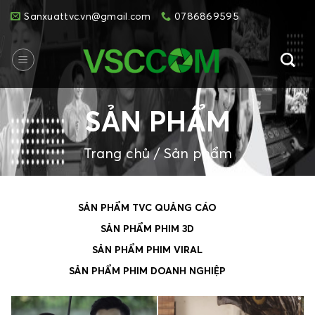
Skip
Sanxuattvc.vn@gmail.com
0786869595
to
content
SẢN PHẨM
Trang chủ
/
Sản phẩm
SẢN PHẨM TVC QUẢNG CÁO
SẢN PHẨM PHIM 3D
SẢN PHẨM PHIM VIRAL
SẢN PHẨM PHIM DOANH NGHIỆP