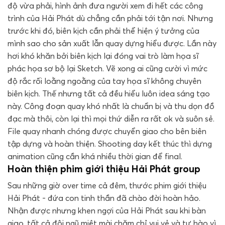
độ vừa phải, hình ảnh đưa người xem đi hết các công
trình của Hải Phát dù chẳng cần phải tới tận nơi. Nhưng
trước khi đó, biên kịch cần phải thể hiện ý tưởng của
mình sao cho sản xuất lẫn quay dựng hiểu được. Lần này
hơi khó khăn bởi biên kịch lại đóng vai trò làm họa sĩ
phác họa sơ bộ lại Sketch. Vẽ xong ai cũng cười vì mức
độ rắc rối loằng ngoằng của tay họa sĩ không chuyên
biên kịch. Thế nhưng tất cả đều hiểu luôn idea sáng tạo
này. Công đoạn quay khó nhất là chuẩn bị và thu dọn đồ
đạc mà thôi, còn lại thì mọi thứ diễn ra rất ok và suôn sẻ.
File quay nhanh chóng được chuyển giao cho bên biên
tập dựng và hoàn thiện. Shooting day kết thúc thì dựng
animation cũng cần khá nhiều thời gian để final.
Hoàn thiện phim giới thiệu Hải Phát group
Sau những giờ over time cả đêm, thước phim giới thiệu
Hải Phát - đứa con tinh thần đã chào đời hoàn hảo.
Nhận được nhưng khen ngợi của Hải Phát sau khi bàn
giao, tất cả đội ngũ miệt mài chăm chỉ vui vẻ và tự hào vì