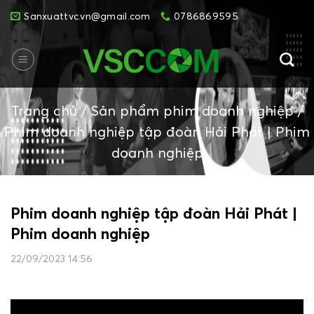
Skip
Sanxuattvc.vn@gmail.com
0786869595
to
content
Trang chủ
/
Sản phẩm phim doanh nghiệp
/
Phim doanh nghiệp tập đoàn Hải Phát | Phim
doanh nghiệp
Phim doanh nghiệp tập đoàn Hải Phát |
Phim doanh nghiệp
22/09/2023 14:56