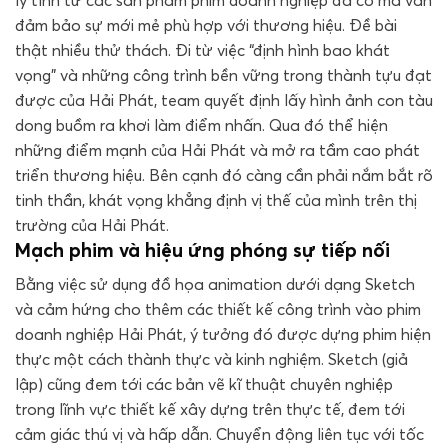
đảm bảo sự mới mẻ phù hợp với thương hiệu. Đề bài
thật nhiều thử thách. Đi từ việc “định hình bao khát
vọng” và những công trình bền vững trong thành tựu đạt
được của Hải Phát, team quyết định lấy hình ảnh con tàu
dong buồm ra khơi làm điểm nhấn. Qua đó thể hiện
những điểm mạnh của Hải Phát và mở ra tầm cao phát
triển thương hiệu. Bên cạnh đó càng cần phải nắm bắt rõ
tinh thần, khát vọng khẳng định vị thế của mình trên thị
trường của Hải Phát.
Mạch phim và hiệu ứng phóng sự tiếp nối
Bằng việc sử dụng đồ họa animation dưới dạng Sketch
và cảm hứng cho thêm các thiết kế công trình vào phim
doanh nghiệp Hải Phát, ý tưởng đó được dựng phim hiện
thực một cách thành thực và kinh nghiệm. Sketch (giả
lập) cũng đem tới các bản vẽ kĩ thuật chuyên nghiệp
trong lĩnh vực thiết kế xây dựng trên thực tế, đem tới
cảm giác thú vị và hấp dẫn. Chuyển động liên tục với tốc