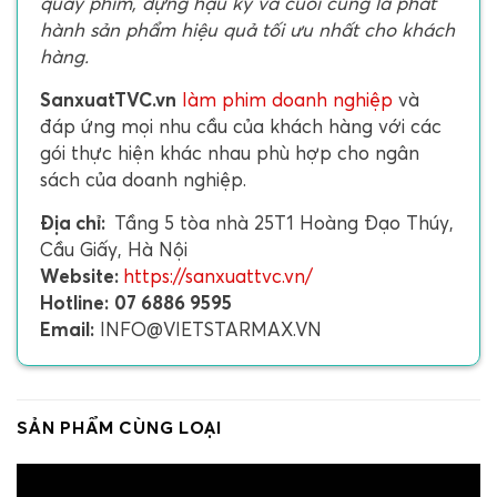
quay phim, dựng hậu kỳ và cuối cùng là phát
hành sản phẩm hiệu quả tối ưu nhất cho khách
hàng.
SanxuatTVC.vn
làm phim doanh nghiệp
và
đáp ứng mọi nhu cầu của khách hàng với các
gói thực hiện khác nhau phù hợp cho ngân
sách của doanh nghiệp.
Địa chỉ:
Tầng 5 tòa nhà 25T1 Hoàng Đạo Thúy,
Cầu Giấy, Hà Nội
Website:
https://sanxuattvc.vn/
Hotline:
07 6886 9595
Email:
INFO@VIETSTARMAX.VN
SẢN PHẨM CÙNG LOẠI