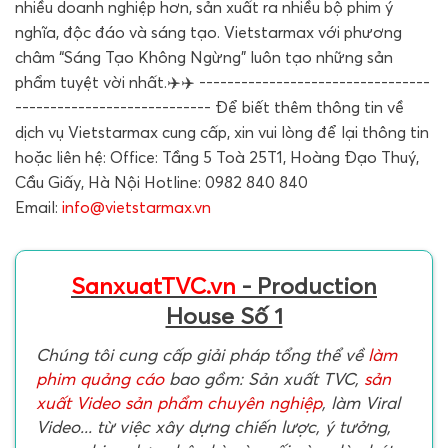
nhiều doanh nghiệp hơn, sản xuất ra nhiều bộ phim ý
nghĩa, độc đáo và sáng tạo. Vietstarmax với phương
châm “Sáng Tạo Không Ngừng” luôn tạo những sản
phẩm tuyệt vời nhất.✈️✈️ ---------------------------------
---------------------------- Để biết thêm thông tin về
dịch vụ Vietstarmax cung cấp, xin vui lòng để lại thông tin
hoặc liên hệ: Office: Tầng 5 Toà 25T1, Hoàng Đạo Thuý,
Cầu Giấy, Hà Nội Hotline: 0982 840 840
Email:
info@vietstarmax.vn
SanxuatTVC.vn
- Production
House Số 1
Chúng tôi cung cấp giải pháp tổng thể về
làm
phim quảng cáo
bao gồm: Sản xuất TVC,
sản
xuất Video sản phẩm chuyên nghiệp
, làm Viral
Video... từ việc xây dựng chiến lược, ý tưởng,