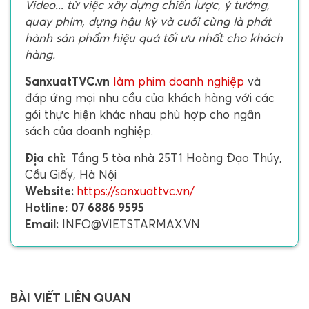
Video... từ việc xây dựng chiến lược, ý tưởng,
quay phim, dựng hậu kỳ và cuối cùng là phát
hành sản phẩm hiệu quả tối ưu nhất cho khách
hàng.
SanxuatTVC.vn
làm phim doanh nghiệp
và
đáp ứng mọi nhu cầu của khách hàng với các
gói thực hiện khác nhau phù hợp cho ngân
sách của doanh nghiệp.
Địa chỉ:
Tầng 5 tòa nhà 25T1 Hoàng Đạo Thúy,
Cầu Giấy, Hà Nội
Website:
https://sanxuattvc.vn/
Hotline:
07 6886 9595
Email:
INFO@VIETSTARMAX.VN
BÀI VIẾT LIÊN QUAN