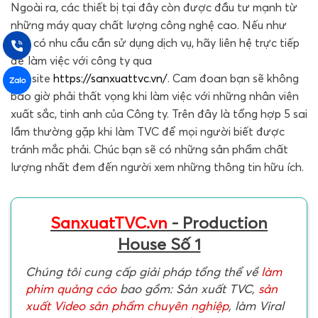
Ngoài ra, các thiết bị tại đây còn được đầu tư mạnh từ
những máy quay chất lượng công nghệ cao. Nếu như
bạn có nhu cầu cần sử dụng dịch vụ, hãy liên hệ trực tiếp
để làm việc với công ty qua
website
https://sanxuattvc.vn/
. Cam đoan bạn sẽ không
bao giờ phải thất vọng khi làm việc với những nhân viên
xuất sắc, tinh anh của Công ty. Trên đây là tổng hợp 5 sai
lầm thường gặp khi làm TVC để mọi người biết được
tránh mắc phải. Chúc bạn sẽ có những sản phẩm chất
lượng nhất đem đến người xem những thông tin hữu ích.
SanxuatTVC.vn
- Production
House Số 1
Chúng tôi cung cấp giải pháp tổng thể về
làm
phim quảng cáo
bao gồm: Sản xuất TVC,
sản
xuất Video sản phẩm chuyên nghiệp
, làm Viral