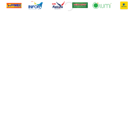
CÔNG TY SẢN XUẤT PHIM
QUẢNG CÁO HÀNG ĐẦU
SANXUATTTVC là Công ty sản xuất phim
quảng cáo và Truyền thông uy tín hàng đầu
tại Việt Nam, Với khẩu hiệu: "Sáng tạo
không ngừng", chúng tôi đã nỗ lực nghiên
cứu các ý tưởng, giải pháp và cách thức