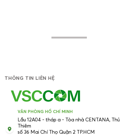
thực hiện nhằm giúp các doanh nghiệp -
khách hàng mục tiêu của chúng tôi nâng
cao hiệu quả trong hoạt động, tiến lên
mạnh mẽ về phía trước...
THÔNG TIN LIÊN HỆ
VĂN PHÒNG HỒ CHÍ MINH
Lầu 12A04 - tháp a - Tòa nhà CENTANA, Thủ
Thiêm
số 36 Mai Chí Thọ Quận 2 TP.HCM