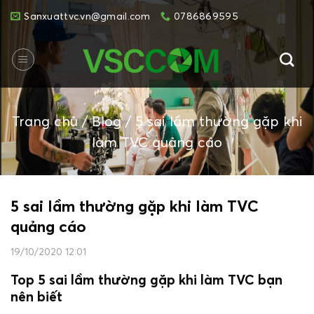
Skip
Sanxuattvc.vn@gmail.com
0786869595
to
content
Trang chủ
/
Blog
/
5 sai lầm thường gặp khi
làm TVC quảng cáo
5 sai lầm thường gặp khi làm TVC
quảng cáo
19/10/2020 12:01
Top 5 sai lầm thường gặp khi làm TVC bạn
nên biết