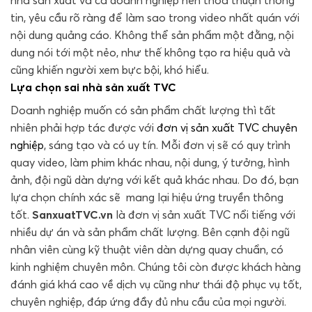
tin, yêu cầu rõ ràng để làm sao trong video nhất quán với
nội dung quảng cáo. Không thể sản phẩm một đằng, nội
dung nói tới một nẻo, như thế không tạo ra hiệu quả và
cũng khiến người xem bực bội, khó hiểu.
Lựa chọn sai nhà sản xuất TVC
Doanh nghiệp muốn có sản phẩm chất lượng thì tất
nhiên phải hợp tác được với
đơn vị sản xuất TVC chuyên
nghiệp
, sáng tạo và có uy tín. Mỗi đơn vị sẽ có quy trình
quay video, làm phim khác nhau, nội dung, ý tưởng, hình
ảnh, đội ngũ dàn dựng với kết quả khác nhau. Do đó, bạn
lựa chọn chính xác sẽ mang lại hiệu ứng truyền thông
tốt.
SanxuatTVC.vn
là đơn vị sản xuất TVC nổi tiếng với
nhiều dự án và sản phẩm chất lượng. Bên cạnh đội ngũ
nhân viên cùng kỹ thuật viên dàn dựng quay chuẩn, có
kinh nghiệm chuyên môn. Chúng tôi còn được khách hàng
đánh giá khá cao về dịch vụ cũng như thái độ phục vụ tốt,
chuyên nghiệp, đáp ứng đầy đủ nhu cầu của mọi người.