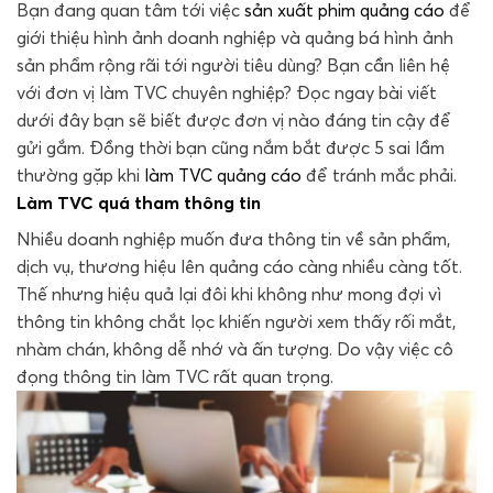
Bạn đang quan tâm tới việc
sản xuất phim quảng cáo
để
giới thiệu hình ảnh doanh nghiệp và quảng bá hình ảnh
sản phẩm rộng rãi tới người tiêu dùng? Bạn cần liên hệ
với đơn vị làm TVC chuyên nghiệp? Đọc ngay bài viết
dưới đây bạn sẽ biết được đơn vị nào đáng tin cậy để
gửi gắm. Đồng thời bạn cũng nắm bắt được 5 sai lầm
thường gặp khi
làm TVC quảng cáo
để tránh mắc phải.
Làm TVC quá tham thông tin
Nhiều doanh nghiệp muốn đưa thông tin về sản phẩm,
dịch vụ, thương hiệu lên quảng cáo càng nhiều càng tốt.
Thế nhưng hiệu quả lại đôi khi không như mong đợi vì
thông tin không chắt lọc khiến người xem thấy rối mắt,
nhàm chán, không dễ nhớ và ấn tượng. Do vậy việc cô
đọng thông tin làm TVC rất quan trọng.