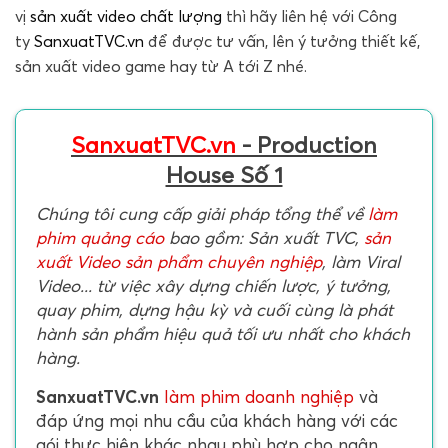
vị
sản xuất video chất lượng
thì hãy liên hệ với Công
ty
SanxuatTVC.vn
để được tư vấn, lên ý tưởng thiết kế,
sản xuất video game hay từ A tới Z nhé.
SanxuatTVC.vn
- Production
House Số 1
Chúng tôi cung cấp giải pháp tổng thể về
làm
phim quảng cáo
bao gồm: Sản xuất TVC,
sản
xuất Video sản phẩm chuyên nghiệp
, làm Viral
Video... từ việc xây dựng chiến lược, ý tưởng,
quay phim, dựng hậu kỳ và cuối cùng là phát
hành sản phẩm hiệu quả tối ưu nhất cho khách
hàng.
SanxuatTVC.vn
làm phim doanh nghiệp
và
đáp ứng mọi nhu cầu của khách hàng với các
gói thực hiện khác nhau phù hợp cho ngân