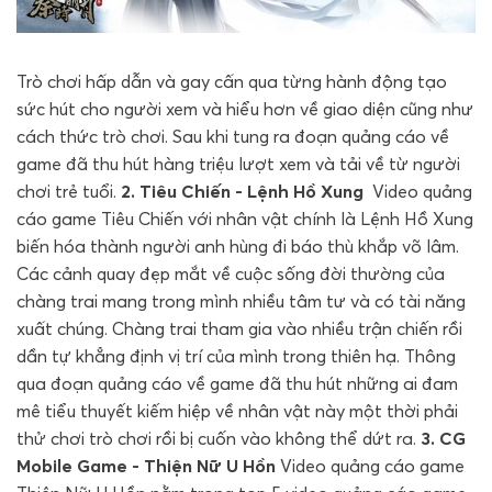
Trò chơi hấp dẫn và gay cấn qua từng hành động tạo
sức hút cho người xem và hiểu hơn về giao diện cũng như
cách thức trò chơi. Sau khi tung ra đoạn quảng cáo về
game đã thu hút hàng triệu lượt xem và tải về từ người
chơi trẻ tuổi.
2. Tiêu Chiến - Lệnh Hồ Xung
Video quảng
cáo game Tiêu Chiến với nhân vật chính là Lệnh Hồ Xung
biến hóa thành người anh hùng đi báo thù khắp võ lâm.
Các cảnh quay đẹp mắt về cuộc sống đời thường của
chàng trai mang trong mình nhiều tâm tư và có tài năng
xuất chúng. Chàng trai tham gia vào nhiều trận chiến rồi
dần tự khẳng định vị trí của mình trong thiên hạ. Thông
qua đoạn quảng cáo về game đã thu hút những ai đam
mê tiểu thuyết kiếm hiệp về nhân vật này một thời phải
thử chơi trò chơi rồi bị cuốn vào không thể dứt ra.
3. CG
Mobile Game - Thiện Nữ U Hồn
Video quảng cáo game