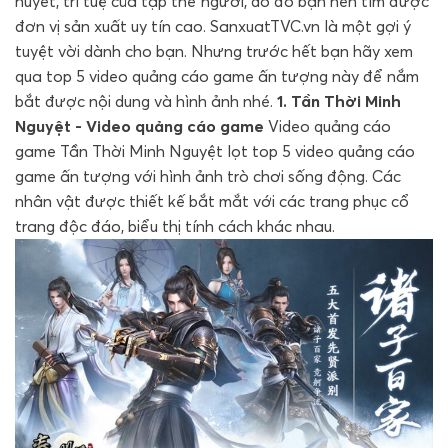
huyết, trí tuệ của tập thể người, do đó bạn nên tìm được
đơn vị sản xuất uy tín cao. SanxuatTVC.vn là một gợi ý
tuyệt vời dành cho bạn. Nhưng trước hết bạn hãy xem
qua top 5 video quảng cáo game ấn tượng này để nắm
bắt được nội dung và hình ảnh nhé.
1. Tần Thời Minh
Nguyệt - Video quảng cáo game
Video quảng cáo
game Tần Thời Minh Nguyệt lọt top 5 video quảng cáo
game ấn tượng với hình ảnh trò chơi sống động. Các
nhân vật được thiết kế bắt mắt với các trang phục cổ
trang độc đáo, biểu thị tính cách khác nhau.