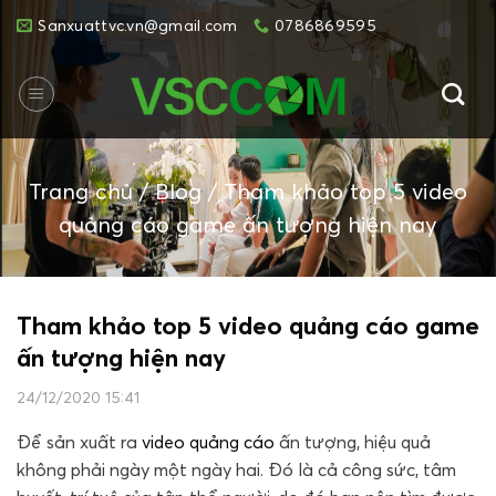
Skip
Sanxuattvc.vn@gmail.com
0786869595
to
content
Trang chủ
/
Blog
/
Tham khảo top 5 video
quảng cáo game ấn tượng hiện nay
Tham khảo top 5 video quảng cáo game
ấn tượng hiện nay
24/12/2020 15:41
Để sản xuất ra
video quảng cáo
ấn tượng, hiệu quả
không phải ngày một ngày hai. Đó là cả công sức, tâm