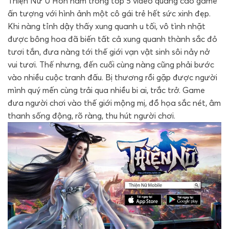
Thiện Nữ U Hồn nằm trong top 5 video quảng cáo game
ấn tượng với hình ảnh một cô gái trẻ hết sức xinh đẹp.
Khi nàng tỉnh dậy thấy xung quanh u tối, vô tình nhặt
được bông hoa đã biến tất cả xung quanh thành sắc đỏ
tươi tắn, đưa nàng tới thế giới vạn vật sinh sôi nảy nở
vui tươi. Thế nhưng, đến cuối cùng nàng cũng phải bước
vào nhiều cuộc tranh đấu. Bị thương rồi gặp được người
mình quý mến cùng trải qua nhiều bi ai, trắc trở. Game
đưa người chơi vào thế giới mộng mị, đồ họa sắc nét, âm
thanh sống động, rõ ràng, thu hút người chơi.