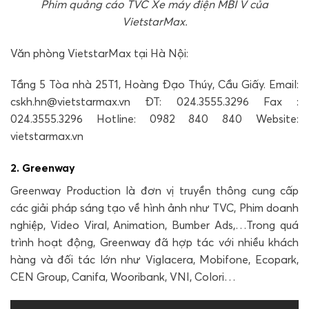
Phim quảng cáo TVC Xe máy điện MBI V của
VietstarMax.
Văn phòng VietstarMax tại Hà Nội:
Tầng 5 Tòa nhà 25T1, Hoàng Đạo Thúy, Cầu Giấy. Email:
cskh.hn@vietstarmax.vn ĐT: 024.3555.3296 Fax :
024.3555.3296 Hotline: 0982 840 840 Website:
vietstarmax.vn
2. Greenway
Greenway Production là đơn vị truyền thông cung cấp
các giải pháp sáng tạo về hình ảnh như TVC, Phim doanh
nghiệp, Video Viral, Animation, Bumber Ads,…Trong quá
trình hoạt động, Greenway đã hợp tác với nhiều khách
hàng và đối tác lớn như Viglacera, Mobifone, Ecopark,
CEN Group, Canifa, Wooribank, VNI, Colori…