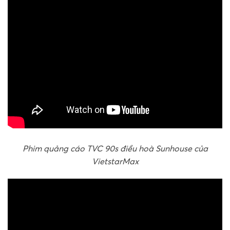
Phim quảng cáo TVC 90s điều hoà Sunhouse của
VietstarMax