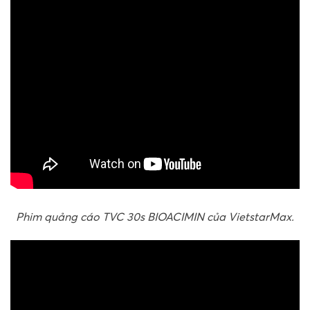
Phim quảng cáo TVC 30s BIOACIMIN của VietstarMax.