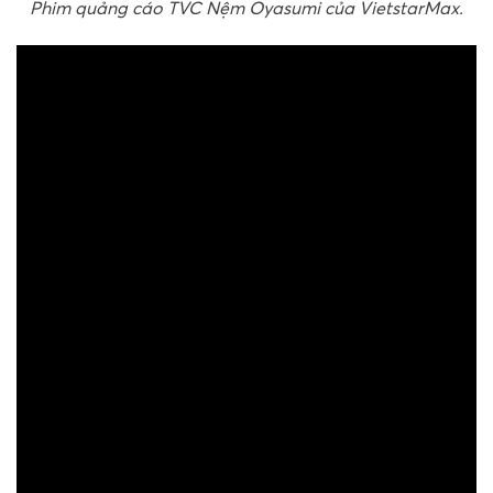
Phim quảng cáo TVC Nệm Oyasumi của VietstarMax.