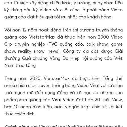
cáo từ việc xây dựng chiến lược, ý tưởng, quay phim tiền
kỳ, dựng hậu kỳ Video và cuối cùng là phát hành Video
quảng cáo đạt hiệu quả tối ưu nhất cho khách hàng.
Với hơn 12 năm hoạt động trên thị trường truyền thông
quảng cáo VietstarMax đã thực hiện hơn 2000 Video
Clip chuyên nghiệp (
TVC quảng cáo
, talk show, game
show, reality show, news). Công ty đã đạt được Giải
thưởng Quả chuông Vàng Do Hiệp hội quảng cáo Việt
Nam trao tặng.
Trong năm 2020, VietstarMax đã thực hiện Tổng thể
nhiều chiến dịch truyền thông bằng Video Viral với sức lan
toả mạnh mẽ đến cộng đồng và xã hội. Có những sản
phẩm phim quảng cáo
Viral Video
đạt hơn 20 triệu View,
hơn 10 ngàn bình luận, hơn 5 ngàn lượt chia sẻ khi kết
thúc chiến dịch.
Khách hàng của VietstarMax là những tên tuổi hàng đầu