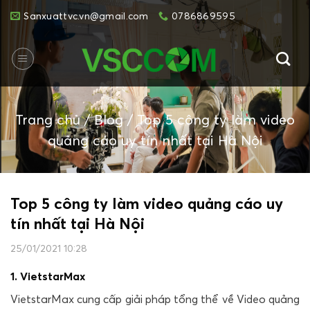
Skip
Sanxuattvc.vn@gmail.com
0786869595
to
content
Trang chủ
/
Blog
/
Top 5 công ty làm video
quảng cáo uy tín nhất tại Hà Nội
Top 5 công ty làm video quảng cáo uy
tín nhất tại Hà Nội
25/01/2021 10:28
1. VietstarMax
VietstarMax cung cấp giải pháp tổng thể về Video quảng