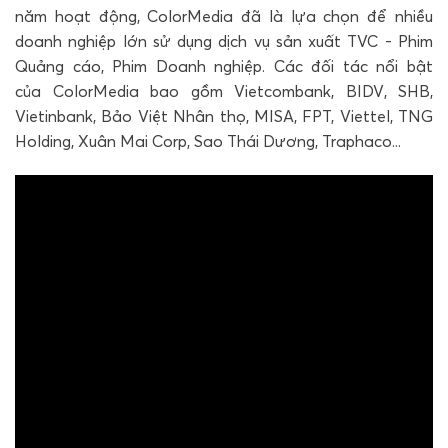
năm hoạt động, ColorMedia đã là lựa chọn để nhiều
doanh nghiệp lớn sử dụng dịch vụ sản xuất TVC - Phim
Quảng cáo, Phim Doanh nghiệp. Các đối tác nổi bật
của ColorMedia bao gồm Vietcombank, BIDV, SHB,
Vietinbank, Bảo Việt Nhân thọ, MISA, FPT, Viettel, TNG
Holding, Xuân Mai Corp, Sao Thái Dương, Traphaco...