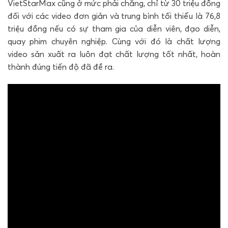
VietStarMax cũng ở mức phải chăng, chỉ từ 30 triệu đồng
đối với các video đơn giản và trung bình tối thiểu là 76,8
triệu đồng nếu có sự tham gia của diễn viên, đạo diễn,
quay phim chuyên nghiệp. Cùng với đó là chất lượng
video sản xuất ra luôn đạt chất lượng tốt nhất, hoàn
thành đúng tiến độ đã đề ra.