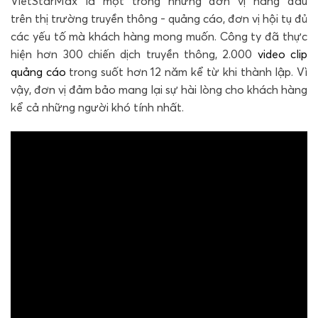
VietStarMax là một trong những đơn vị hàng đầu
trên thị trường truyền thông - quảng cáo, đơn vị hội tụ đủ
các yếu tố mà khách hàng mong muốn. Công ty đã thực
hiện hơn 300 chiến dịch truyền thông, 2.000
video clip
quảng cáo
trong suốt hơn 12 năm kể từ khi thành lập. Vì
vậy, đơn vị đảm bảo mang lại sự hài lòng cho khách hàng
kể cả những người khó tính nhất.