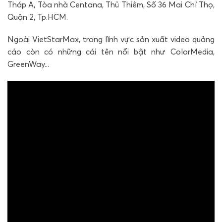
Tháp A, Tòa nhà Centana, Thủ Thiêm, Số 36 Mai Chí Thọ,
Quận 2, Tp.HCM.
Ngoài VietStarMax, trong lĩnh vực sản xuất video quảng
cáo còn có những cái tên nổi bật như ColorMedia,
GreenWay...