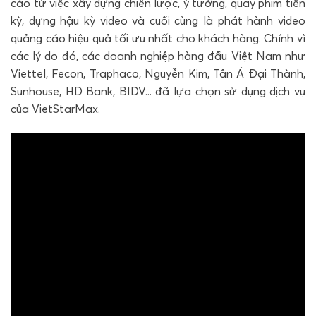
cáo từ việc xây dựng chiến lược, ý tưởng, quay phim tiền
kỳ, dựng hậu kỳ video và cuối cùng là phát hành video
quảng cáo hiệu quả tối ưu nhất cho khách hàng. Chính vì
các lý do đó, các doanh nghiệp hàng đầu Việt Nam như
Viettel, Fecon, Traphaco, Nguyễn Kim, Tân Á Đại Thành,
Sunhouse, HD Bank, BIDV... đã lựa chọn sử dụng dịch vụ
của VietStarMax.