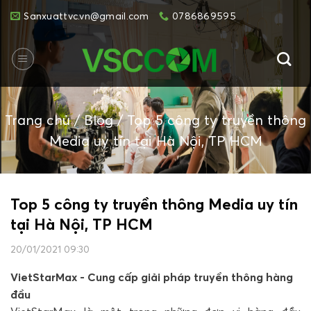
Skip
Sanxuattvc.vn@gmail.com
0786869595
to
content
Trang chủ
/
Blog
/
Top 5 công ty truyền thông
Media uy tín tại Hà Nội, TP HCM
Top 5 công ty truyền thông Media uy tín
tại Hà Nội, TP HCM
20/01/2021 09:30
VietStarMax - Cung cấp giải pháp truyền thông hàng
đầu