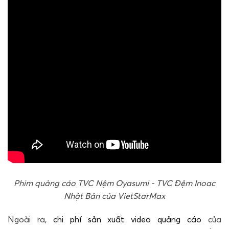
Phim quảng cáo TVC Nệm Oyasumi - TVC Đệm Inoac
Nhật Bản của VietStarMax
Ngoài ra,
chi phí sản xuất video quảng cáo
của