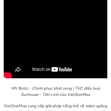
MV Bước - Chinh phục khát vọng | TVC điều hoà
Sunhouse - Tiến Linh của VietStarMax
VietStarMax cung cấp giải pháp tổng thể về video quảng