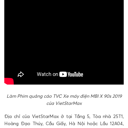
Làm Phim quảng cáo TVC Xe máy điện MBI X 90s 2019
của VietStarMax
Địa chỉ của VietStarMax ở tại Tầng 5, Tòa nhà 25T1,
Hoàng Đạo Thúy, Cầu Giấy, Hà Nội hoặc Lầu 12A04,