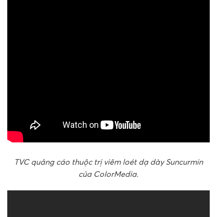
TVC quảng cáo thuộc trị viêm loét dạ dày Suncurmin
của ColorMedia.