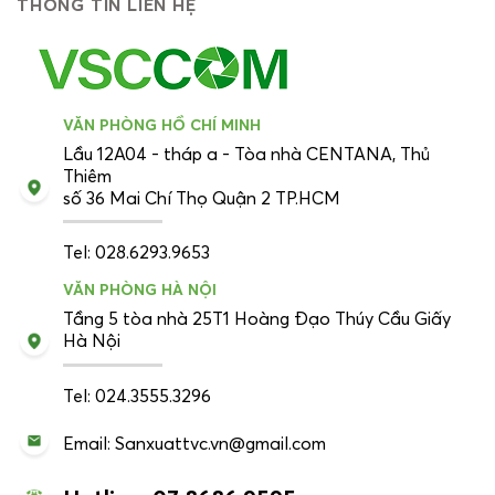
THÔNG TIN LIÊN HỆ
VĂN PHÒNG HỒ CHÍ MINH
Lầu 12A04 - tháp a - Tòa nhà CENTANA, Thủ
Thiêm
số 36 Mai Chí Thọ Quận 2 TP.HCM
Tel: 028.6293.9653
VĂN PHÒNG HÀ NỘI
Tầng 5 tòa nhà 25T1 Hoàng Đạo Thúy Cầu Giấy
Hà Nội
Tel: 024.3555.3296
Email: Sanxuattvc.vn@gmail.com