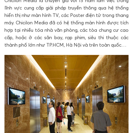
Chicilon Media là chuyên gia với 15 năm làm việc trong
lĩnh vực cung cấp giải pháp truyền thông qua hệ thống
hiển thị như màn hình TV, các Poster điện tử trong thang
máy. Chicilon Media đã có hệ thống màn hình được tích
hợp tại nhiều tóa nhà văn phòng, các tòa chung cư cao
cấp, hoặc ở các sân bay, rạp phim, siêu thi thuộc các
thành phố lớn như TP.HCM, Hà Nội và trên toàn quốc…