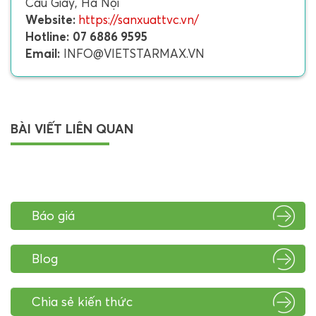
Cầu Giấy, Hà Nội
Website:
https://sanxuattvc.vn/
Hotline:
07 6886 9595
Email:
INFO@VIETSTARMAX.VN
BÀI VIẾT LIÊN QUAN
Báo giá
Blog
Chia sẻ kiến thức