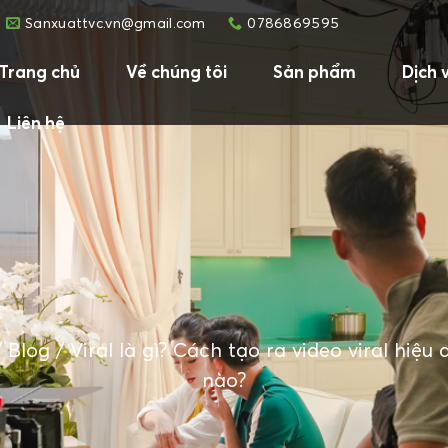
Sanxuattvc.vn@gmail.com
0786869595
Trang chủ
Về chúng tôi
Sản phẩm
Dịch 
Liên hệ
/
Blog
/
Viral là gì? Cách tạo ra video viral hiệu
nào?