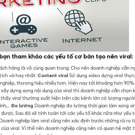
ạn tham khảo các yếu tố cơ bản tạo nên viral:
hách hàng là vô cùng quan trọng. Cho nên doanh nghiệp cần n
tích và hay nhất.
Content viral
Sử dụng video dựng viral thực
nghiệp, thương hiệu nhiều hơn. Hiện nay tới khoảng hơn 90%
 xây dựng xong nội dung của viral thì doanh nghiệp cần chọn k
 thấy viral thường xuất hiện trên các kênh lớn có lượng ngườ
nh,...
Đo lường
Doanh nghiệp đo lường thời gian làm xong vir
 được. Sau đó sẽ tính toán tới các yếu tố khác nữa như yếu 
Doanh nghiệp làm viral cũng nên xác định trước những rủi ro 
 của viral. Vì thế nên doanh nghiệp cũng nên có quan hệ mật t