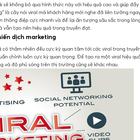
i sẽ không bỏ qua hình thức này với hiệu quả cao và giúp đẩ
” là cây nói viral mà khách hàng mới nghe đã liên tưởng ngay
ền thông điệp cực nhanh và để lại ấn tượng sâu sắc trong lòn
à vẫn tạo nên hiệu quả trong truyền đạt.
hiến dịch marketing
có thâm nhiên đều cực kỳ quan tâm tới các viral trong truyề
huẩn chỉnh luôn cực kỳ quan trọng. Để tạo ra một viral hiệu q
êng và độ phủ sóng trên thị trường cũng sẽ khác nhau.