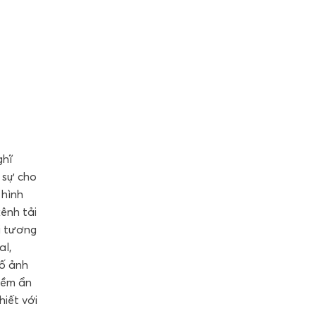
ghĩ
 sự cho
 hình
ênh tải
i tương
al,
tố ảnh
tiềm ẩn
hiết với