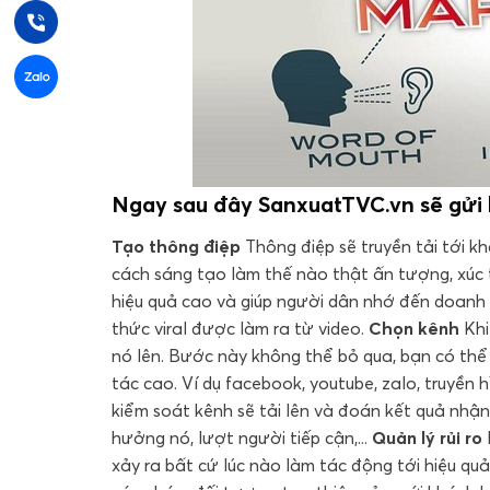
Ngay sau đây SanxuatTVC.vn sẽ gửi b
Tạo thông điệp
Thông điệp sẽ truyền tải tới k
cách sáng tạo làm thế nào thật ấn tượng, xúc 
hiệu quả cao và giúp người dân nhớ đến doanh 
thức viral được làm ra từ video.
Chọn kênh
Khi
nó lên. Bước này không thể bỏ qua, bạn có thể
tác cao. Ví dụ facebook, youtube, zalo, truyền hì
kiểm soát kênh sẽ tải lên và đoán kết quả nhận
hưởng nó, lượt người tiếp cận,...
Quản lý rủi ro
xảy ra bất cứ lúc nào làm tác động tới hiệu quả