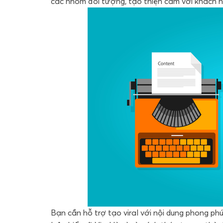
các nhóm đối tượng, tạo thiện cảm với khách h
Bạn cần hỗ trợ tạo viral với nội dung phong phú