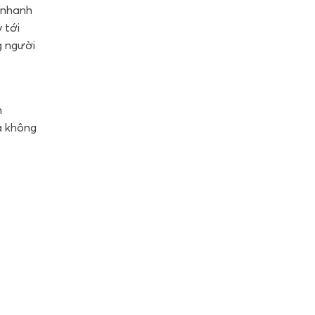
y nhanh
 tới
g người
n
uả không