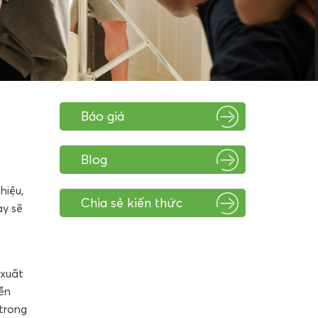
Báo giá
Blog
hiệu,
Chia sẻ kiến thức
ày sẽ
 xuất
yền
 trong