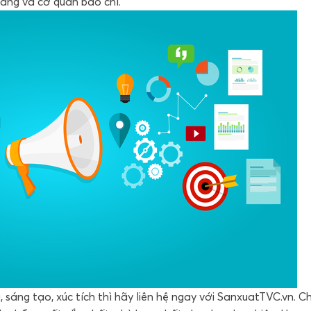
àng và cơ quan báo chí.
, sáng tạo, xúc tích thì hãy liên hệ ngay với SanxuatTVC.vn. C