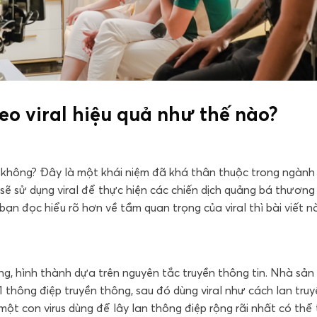
deo viral hiệu quả như thế nào?
khó không? Đây là một khái niệm đã khá thân thuộc trong ngành
sẽ sử dụng viral để thực hiện các chiến dịch quảng bá thương 
bạn đọc hiểu rõ hơn về tầm quan trọng của viral thì bài viết n
ng, hình thành dựa trên nguyên tắc truyền thông tin. Nhà sản
 1 thông điệp truyền thông, sau đó dùng viral như cách lan tru
một con virus dùng để lây lan thông điệp rộng rãi nhất có thể