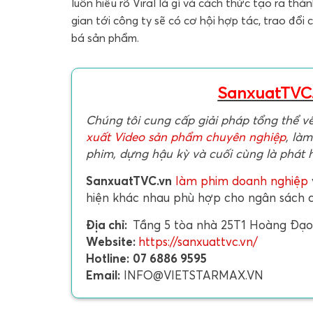
luôn hiểu rõ Viral là gì và cách thức tạo ra t
gian tới công ty sẽ có cơ hội hợp tác, trao đổi
bá sản phẩm.
SanxuatTVC
Chúng tôi cung cấp giải pháp tổng thể v
xuất Video sản phẩm chuyên nghiệp
, làm
phim, dựng hậu kỳ và cuối cùng là phát 
SanxuatTVC.vn
làm phim doanh nghiệp
hiện khác nhau phù hợp cho ngân sách 
Địa chỉ:
Tầng 5 tòa nhà 25T1 Hoàng Đạo 
Website:
https://sanxuattvc.vn/
Hotline:
07 6886 9595
Email:
INFO@VIETSTARMAX.VN