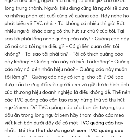
người tiêu dùng, người mà chúng ta phải giữ cho được
lòng trung thành. Người tiêu dùng cũng là người sẽ đưa
ra những phán xét cuối cùng về quảng cáo. Hãy nghe họ
phát biểu về TVC nhé: - Tôi không có nhiều thì giờ. Rất
nhiều người khác đang cố thu hút sự chú ý của tôi. Tại
sao tôi phải lắng nghe quảng cáo này? - Quảng cáo này
cố nói cho tôi nghe điều gì? - Có gì liên quan đến tôi
không? - Tại sao tôi phải tin? - Tôi có thích quảng cáo
này không? - Quảng cáo này có hiểu tôi không? - Quảng
cáo này nói đến nhãn hiệu nào? - Quảng cáo này muốn
tôi làm gì? - Quảng cáo này có ích gì cho tôi ? Để tạo
được ấn tượng đối với người xem và giữ được hình ảnh
của thương hiệu doanh nghiệp là điều không dễ. Thế nên
các TVC quảng cáo cần tạo ra sự hứng thú và thu hút
người xem. Để TVC quảng cáo của bạn ấn tượng, tạo
dấu ấn trong lòng người xem hãy tham khảo các mẹo
viết kịch bản dưới đây để có một
TVC quảng cáo
hay
nhất.
Để thu thút được người xem TVC quảng cáo