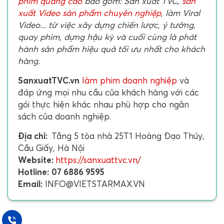
phim quảng cáo
bao gồm: Sản xuất TVC,
sản
xuất Video sản phẩm chuyên nghiệp
, làm Viral
Video... từ việc xây dựng chiến lược, ý tưởng,
quay phim, dựng hậu kỳ và cuối cùng là phát
hành sản phẩm hiệu quả tối ưu nhất cho khách
hàng.
SanxuatTVC.vn
làm phim doanh nghiệp
và
đáp ứng mọi nhu cầu của khách hàng với các
gói thực hiện khác nhau phù hợp cho ngân
sách của doanh nghiệp.
Địa chỉ:
Tầng 5 tòa nhà 25T1 Hoàng Đạo Thúy,
Cầu Giấy, Hà Nội
Website:
https://sanxuattvc.vn/
Hotline:
07 6886 9595
Email:
INFO@VIETSTARMAX.VN