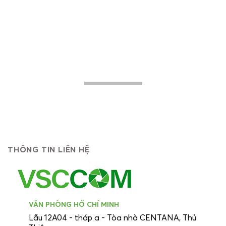
cứu các ý tưởng, giải pháp và cách thức
thực hiện nhằm giúp các doanh nghiệp -
khách hàng mục tiêu của chúng tôi nâng
cao hiệu quả trong hoạt động, tiến lên
mạnh mẽ về phía trước...
THÔNG TIN LIÊN HỆ
VĂN PHÒNG HỒ CHÍ MINH
Lầu 12A04 - tháp a - Tòa nhà CENTANA, Thủ