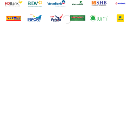
CÔNG TY SẢN XUẤT PHIM
QUẢNG CÁO HÀNG ĐẦU
SANXUATTTVC là Công ty sản xuất phim
quảng cáo và Truyền thông uy tín hàng đầu
tại Việt Nam, Với khẩu hiệu: "Sáng tạo
không ngừng", chúng tôi đã nỗ lực nghiên