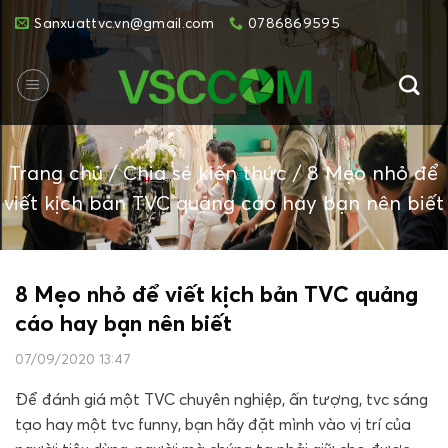
Skip
Sanxuattvc.vn@gmail.com
0786869595
to
content
Trang chủ
/
Chia sẻ kiến thức
/
8 Mẹo nhỏ để
viết kịch bản TVC quảng cáo hay bạn nên biết
8 Mẹo nhỏ để viết kịch bản TVC quảng
cáo hay bạn nên biết
07/09/2020 13:47
Để đánh giá một TVC chuyên nghiệp, ấn tượng, tvc sáng
tạo hay một tvc funny, bạn hãy đặt mình vào vị trí của