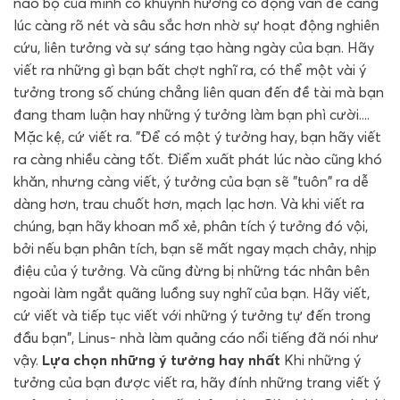
não bộ của mình có khuynh hướng cô đọng vấn đề càng
lúc càng rõ nét và sâu sắc hơn nhờ sự hoạt động nghiên
cứu, liên tưởng và sự sáng tạo hàng ngày của bạn. Hãy
viết ra những gì bạn bất chợt nghĩ ra, có thể một vài ý
tưởng trong số chúng chẳng liên quan đến đề tài mà bạn
đang tham luận hay những ý tưởng làm bạn phì cười....
Mặc kệ, cứ viết ra. "Để có một ý tưởng hay, bạn hãy viết
ra càng nhiều càng tốt. Điểm xuất phát lúc nào cũng khó
khăn, nhưng càng viết, ý tưởng của bạn sẽ "tuôn" ra dễ
dàng hơn, trau chuốt hơn, mạch lạc hơn. Và khi viết ra
chúng, bạn hãy khoan mổ xẻ, phân tích ý tưởng đó vội,
bởi nếu bạn phân tích, bạn sẽ mất ngay mạch chảy, nhịp
điệu của ý tưởng. Và cũng đừng bị những tác nhân bên
ngoài làm ngắt quãng luồng suy nghĩ của bạn. Hãy viết,
cứ viết và tiếp tục viết với những ý tưởng tự đến trong
đầu bạn", Linus- nhà làm quảng cáo nổi tiếng đã nói như
vậy.
Lựa chọn những ý tưởng hay nhất
Khi những ý
tưởng của bạn được viết ra, hãy đính những trang viết ý