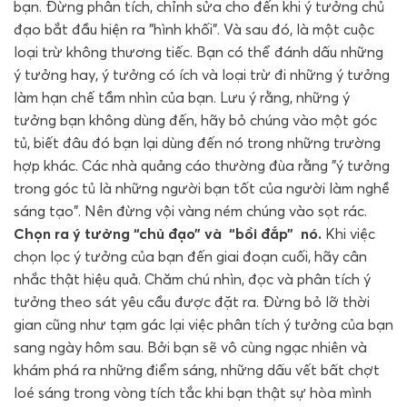
bạn. Đừng phân tích, chỉnh sửa cho đến khi ý tưởng chủ
đạo bắt đầu hiện ra "hình khối". Và sau đó, là một cuộc
loại trừ không thương tiếc. Bạn có thể đánh dấu những
ý tưởng hay, ý tưởng có ích và loại trừ đi những ý tưởng
làm hạn chế tầm nhìn của bạn. Lưu ý rằng, những ý
tưởng bạn không dùng đến, hãy bỏ chúng vào một góc
tủ, biết đâu đó bạn lại dùng đến nó trong những trường
hợp khác. Các nhà quảng cáo thường đùa rằng "ý tưởng
trong góc tủ là những người bạn tốt của người làm nghề
sáng tạo". Nên đừng vội vàng ném chúng vào sọt rác.
Chọn ra ý tưởng “chủ đạo” và “bồi đắp” nó.
Khi việc
chọn lọc ý tưởng của bạn đến giai đoạn cuối, hãy cân
nhắc thật hiệu quả. Chăm chú nhìn, đọc và phân tích ý
tưởng theo sát yêu cầu được đặt ra. Đừng bỏ lỡ thời
gian cũng như tạm gác lại việc phân tích ý tưởng của bạn
sang ngày hôm sau. Bởi bạn sẽ vô cùng ngạc nhiên và
khám phá ra những điểm sáng, những dấu vết bất chợt
loé sáng trong vòng tích tắc khi bạn thật sự hòa mình