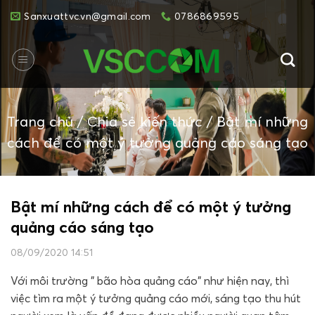
Skip
Sanxuattvc.vn@gmail.com
0786869595
to
content
Trang chủ
/
Chia sẻ kiến thức
/
Bật mí những
cách để có một ý tưởng quảng cáo sáng tạo
Bật mí những cách để có một ý tưởng
quảng cáo sáng tạo
08/09/2020 14:51
Với môi trường " bão hòa quảng cáo" như hiện nay, thì
việc tìm ra một ý tưởng quảng cáo mới, sáng tạo thu hút