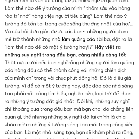
người xem là vấn đề đang được nhiều người quan tâm.
Làm thế nào để ý tưởng của mình " thấm sâu vào hàng
rào trí nhớ" hàng triệu người tiêu dùng? Làm thế nào ý
tưởng đó tồn tại trong cuộc sống thường nhật của họ?...
Và câu hỏi đơn giản được các bạn- những người đam
mê trở thành những
nhà làm quảng cáo
tài ba, đặt ra là
"làm thế nào để có một ý tưởng hay??"
Hãy viết ra
những suy nghĩ trong đầu bạn, càng nhiều càng tốt
Thật nực cười nếu bạn nghĩ rằng những người làm quảng
cáo hàng đầu có thể thành công với những chiến dịch
của mình chỉ trong vài chục phút đồng hồ. Đó là điều giả
tưởng. Vì để có một ý tưởng hay, độc đáo các nhà sáng
tạo phải mất công tìm hiểu, nghiên cứu, loại trừ để chọn
ra những ý tưởng đắt giá nhất. Đôi khi, những suy nghĩ
chỉ thoáng qua trong đầu bạn mà bạn cho đó chẳng liên
quan gì, thế nhưng những suy nghĩ đó lại chính là chìa
khóa mở ra những ý tưởng sáng tạo mới trong công việc
của bạn. Là một nhà sáng tạo, bạn sẽ khám phá ra rằng,