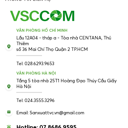
VĂN PHÒNG HỒ CHÍ MINH
Lầu 12A04 - tháp a - Tòa nhà CENTANA, Thủ
Thiêm
số 36 Mai Chí Thọ Quận 2 TP.HCM
Tel: 028.6293.9653
VĂN PHÒNG HÀ NỘI
Tầng 5 tòa nhà 25T1 Hoàng Đạo Thúy Cầu Giấy
Hà Nội
Tel: 024.3555.3296
Email: Sanxuattvc.vn@gmail.com
Hotline: 07 8686 9595