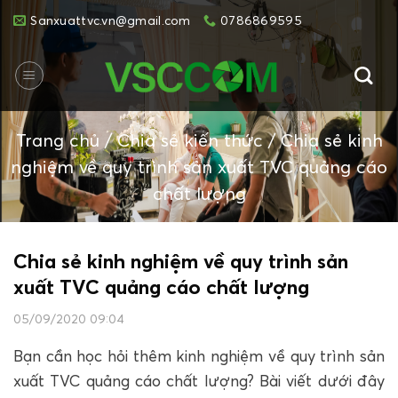
Skip
Sanxuattvc.vn@gmail.com
0786869595
to
content
Trang chủ
/
Chia sẻ kiến thức
/
Chia sẻ kinh
nghiệm về quy trình sản xuất TVC quảng cáo
chất lượng
Chia sẻ kinh nghiệm về quy trình sản
xuất TVC quảng cáo chất lượng
05/09/2020 09:04
Bạn cần học hỏi thêm kinh nghiệm về quy trình sản
xuất TVC quảng cáo chất lượng? Bài viết dưới đây