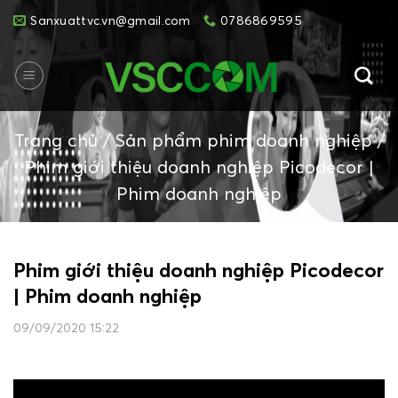
Skip
Sanxuattvc.vn@gmail.com
0786869595
to
content
Trang chủ
/
Sản phẩm phim doanh nghiệp
/
Phim giới thiệu doanh nghiệp Picodecor |
Phim doanh nghiệp
Phim giới thiệu doanh nghiệp Picodecor
| Phim doanh nghiệp
09/09/2020 15:22